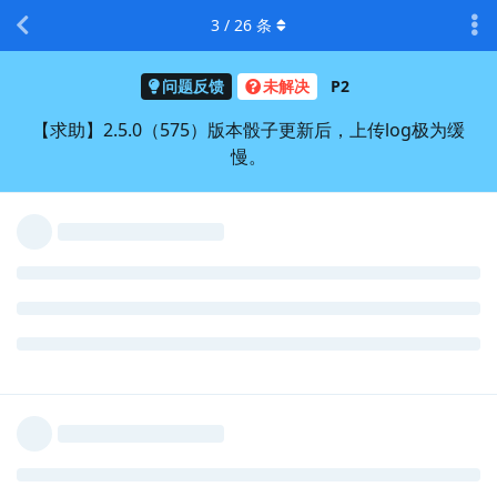
3
/
26
条
问题反馈
未解决
P2
【求助】2.5.0（575）版本骰子更新后，上传log极为缓
慢。