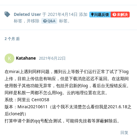
Deleted User
于
2021年4月14日
添加
问题反馈
未解决
标签
，并移除
标签
。
Q&A
2 个月
后
Katahane
K
2021年6月22日
在mirai上遇到同样问题，搬到云上等骰子们运行正常了试了下log
上传，目前上传信息有响应，但是下载消息迟迟不返回。在这期间
使用骰子其他功能无异常，包括开启新的log，看后台无报错反应。
同样是私骰一周都不怎么用log。云的地理位置在北京。
系统：阿里云 CentOS8
版本：Mirai20210611（这个我不太清楚怎么看但我是2021.6.18之
后clone的）
打算申请个新的qq号配合测试，可能得先挂着等屏蔽解除后。
回复