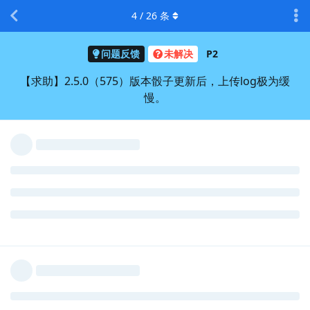
4
/
26
条
问题反馈
未解决
P2
【求助】2.5.0（575）版本骰子更新后，上传log极为缓
慢。