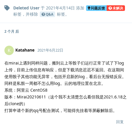
Deleted User
于
2021年4月14日
添加
问题反馈
未解决
标签
，并移除
标签
。
Q&A
2 个月
后
Katahane
K
2021年6月22日
在mirai上遇到同样问题，搬到云上等骰子们运行正常了试了下log
上传，目前上传信息有响应，但是下载消息迟迟不返回。在这期间
使用骰子其他功能无异常，包括开启新的log，看后台无报错反应。
同样是私骰一周都不怎么用log。云的地理位置在北京。
系统：阿里云 CentOS8
版本：Mirai20210611（这个我不太清楚怎么看但我是2021.6.18之
后clone的）
打算申请个新的qq号配合测试，可能得先挂着等屏蔽解除后。
回复