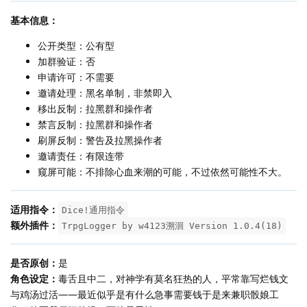
基本信息：
公开类型：公有型
加群验证：否
申请许可：不需要
邀请处理：黑名单制，非禁即入
移出反制：拉黑群和操作者
禁言反制：拉黑群和操作者
刷屏反制：警告及拉黑操作者
邀请责任：有限连带
窥屏可能：不排除心血来潮的可能，不过依然可能性不大。
适用指令：
Dice!通用指令
额外插件：
TrpgLogger by w4123溯洄 Version 1.0.4(18)
是否原创：
是
角色设定：
毒舌且中二，对神学有莫名狂热的人，平常靠写烂钱文
与鸡汤过活——最近似乎是有什么急事需要钱于是来兼职骰娘工