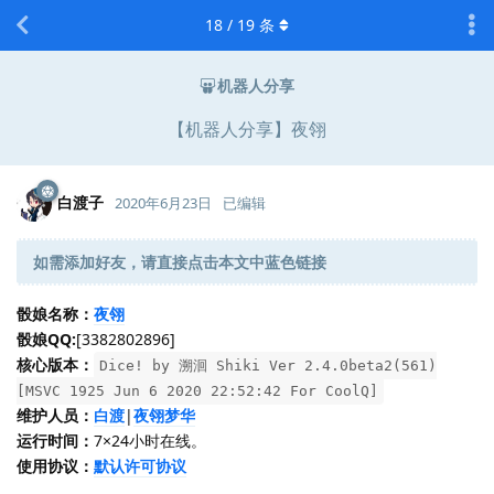
18
/
19
条
机器人分享
【机器人分享】夜翎
白渡子
2020年6月23日
已编辑
如需添加好友，请直接点击本文中蓝色链接
骰娘名称：
夜翎
骰娘QQ:
[3382802896]
核心版本：
Dice! by 溯洄 Shiki Ver 2.4.0beta2(561)
[MSVC 1925 Jun 6 2020 22:52:42 For CoolQ]
维护人员：
白渡
|
夜翎梦华
运行时间：
7×24小时在线。
使用协议：
默认许可协议