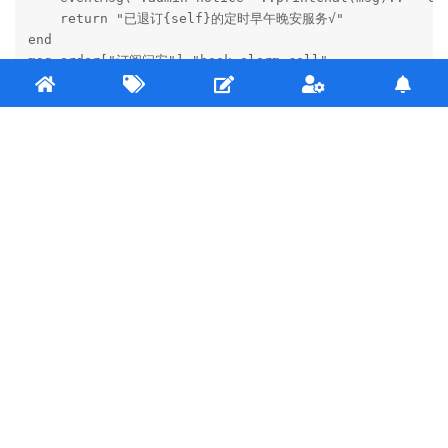
    return "已退订{self}的定时早午晚安服务√"

end

msg_order["订阅问安"]="book_alarm_call"

msg_order["退订问安"]="unbook_alarm_call"
回复
ioriku2727
回复了此帖
11 天
后
ioriku2727
2025年2月24日
您可以查看一下是不是dice版本的缘故。
Wolfensniper
之前我有一直使用这个功能且是多任务，可正常使用，对应dice版
本为653。
最近更换了dice框架以后使用了最新版（644），就出现了不能触发
任务的情况。
我手动把版本降回去以后就可以正常使用了。