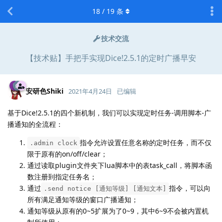
18
/
19
条
技术交流
【技术贴】手把手实现Dice!2.5.1的定时广播早安
安研色Shiki
2021年4月24日
已编辑
基于Dice!2.5.1的四个新机制，我们可以实现定时任务-调用脚本-广
播通知的全流程：
指令允许设置任意名称的定时任务，而不仅
.admin clock
限于原有的on/off/clear；
通过读取plugin文件夹下lua脚本中的表task_call，将脚本函
数注册到指定任务名；
通过
指令，可以向
.send notice [通知等级] [通知文本]
所有满足通知等级的窗口广播通知；
通知等级从原有的0~5扩展为了0~9，其中6~9不会被内置机