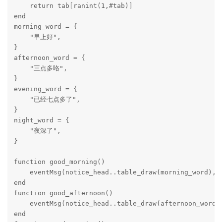
    return tab[ranint(1,#tab)]

end

morning_word = {

    "早上好",

}

afternoon_word = {

    "三点多咯",

}

evening_word = {

    "已经七点多了",

}

night_word = {

    "夜深了",

}

function good_morning()

    eventMsg(notice_head..table_draw(morning_word), 0
end

function good_afternoon()

    eventMsg(notice_head..table_draw(afternoon_word),
end
