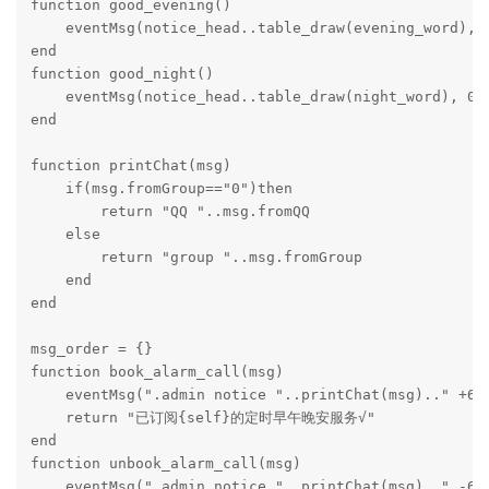
function good_evening()

    eventMsg(notice_head..table_draw(evening_word), 0
end

function good_night()

    eventMsg(notice_head..table_draw(night_word), 0, 
end

function printChat(msg)

    if(msg.fromGroup=="0")then

        return "QQ "..msg.fromQQ

    else

        return "group "..msg.fromGroup

    end

end

msg_order = {}

function book_alarm_call(msg)

    eventMsg(".admin notice "..printChat(msg).." +6",
    return "已订阅{self}的定时早午晚安服务√"

end

function unbook_alarm_call(msg)

    eventMsg(".admin notice "..printChat(msg).." -6",