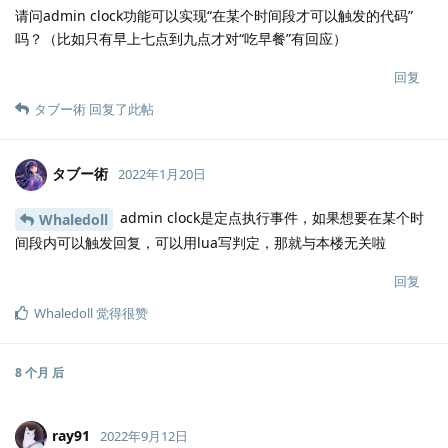
请问admin clock功能可以实现“在某个时间段才可以触发的代码”
吗？（比如只有早上七点到九点才对“吃早餐”有回应）
回复
タブー術
回复了此帖
タブー術
2022年1月20日
admin clock是定点执行事件，如果想要在某个时
Whaledoll
间段内可以触发回复，可以用lua写判定，那就与本楼无关啦
回复
Whaledoll
觉得很赞
8 个月
后
ray91
2022年9月12日