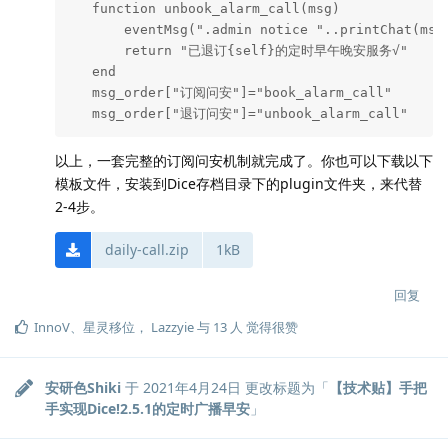
   function unbook_alarm_call(msg)

       eventMsg(".admin notice "..printChat(msg)
       return "已退订{self}的定时早午晚安服务√"

   end

   msg_order["订阅问安"]="book_alarm_call"

   msg_order["退订问安"]="unbook_alarm_call"
以上，一套完整的订阅问安机制就完成了。你也可以下载以下
模板文件，安装到Dice存档目录下的plugin文件夹，来代替
2-4步。
daily-call.zip
1kB
回复
InnoV
、
星灵移位
，
Lazzyie
与
13
人
觉得很赞
安研色Shiki
于
2021年4月24日
更改标题为「
【技术贴】手把
手实现Dice!2.5.1的定时广播早安
」