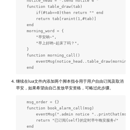
   notice_head = ".send notice 6 "

   function table_draw(tab)

       if(#tab==0)then return "" end

       return tab[ranint(1,#tab)]

   end

   morning_word = {

       "早安呐~",

       "早上好哟~起床了吗？",

   }

   function morning_call()

       eventMsg(notice_head..table_draw(morning_
   end
继续在lua文件内添加两个脚本指令用于用户自由订阅及取消
早安，如果希望由自己发放早安资格，可略过此步骤。
   msg_order = {}

   function book_alarm_call(msg)

       eventMsg(".admin notice "..printChat(msg)
       return "已订阅{self}的定时早午晚安服务√"

   end
