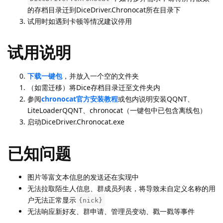
的存档目录迁到DiceDriver.Chronocat所在目录下
试用时如遇到卡顿等情况建议停用
试用说明
下载一键包
，并放入一个空的文件夹
（如需迁移）将Dice存档目录迁至文件夹内
参阅
chronocat官方安装教程
或包内说明安装QQNT、
LiteLoaderQQNT、chronocat（一键包中已包含离线包）
启动DiceDriver.Chronocat.exe
已知问题
图片等富文本信息的发送还在实现中
无法拉取陌生人信息、群成员列表，将导致未自定义名称的用
户无法正常显示
{nick}
无法响应新好友、群申请、管理员变动、戳一戳等事件