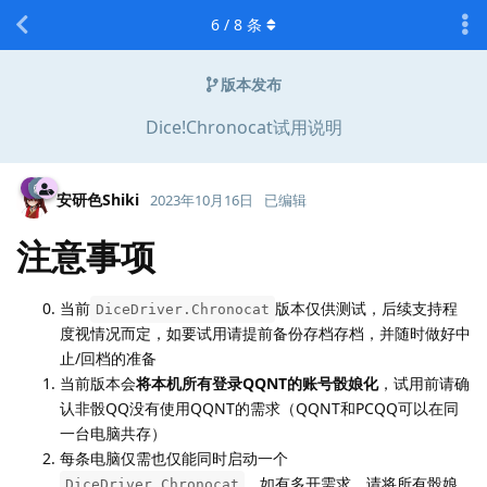
6
/
8
条
版本发布
Dice!Chronocat试用说明
安研色Shiki
2023年10月16日
已编辑
注意事项
当前
版本仅供测试，后续支持程
DiceDriver.Chronocat
度视情况而定，如要试用请提前备份存档存档，并随时做好中
止/回档的准备
当前版本会
将本机所有登录QQNT的账号骰娘化
，试用前请确
认非骰QQ没有使用QQNT的需求（QQNT和PCQQ可以在同
一台电脑共存）
每条电脑仅需也仅能同时启动一个
，如有多开需求，请将所有骰娘
DiceDriver.Chronocat