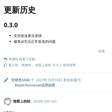
更新历史
0.3.0
支持发送黄豆表情
修复at无法正常发送的问题
回复
简律纯
回复了此帖
夜之歌
、
简律纯
，
地窖上的松
与
4
人
觉得很赞
安研色Shiki
于
2023年10月16日
更改标题为
「
Dice!Chronocat试用说明
」
地窖上的松
2023年10月16日