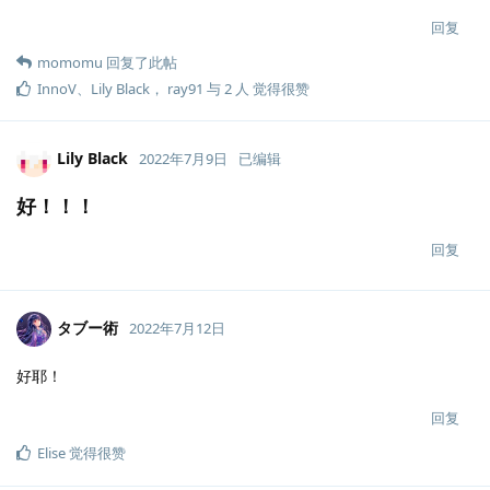
回复
momomu
回复了此帖
InnoV
、
Lily Black
，
ray91
与
2
人
觉得很赞
Lily Black
2022年7月9日
已编辑
好！！！
回复
タブー術
2022年7月12日
好耶！
回复
Elise
觉得很赞