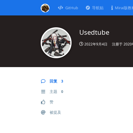
GitHub
导航贴
Mirai版教
Usedtube
2022年9月4日
注册于
202
回复
3
主题
0
赞
被提及