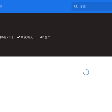
程
0年6月23日
0
次助人
42 金币