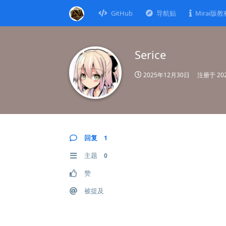
GitHub
导航贴
Mirai版教
Serice
2025年12月30日
注册于
20
回复
1
主题
0
赞
被提及