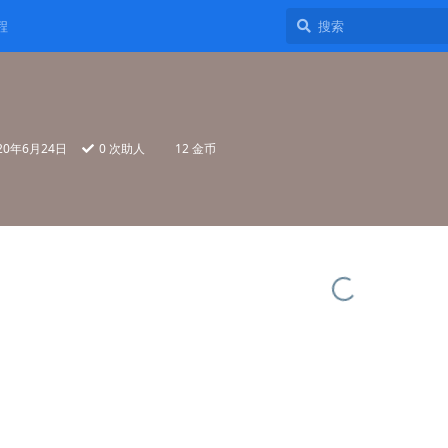
程
20年6月24日
0
次助人
12 金币