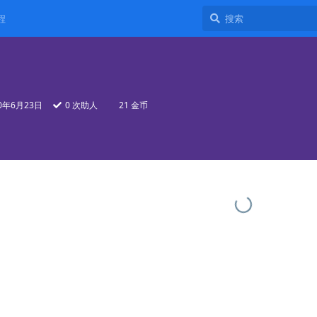
程
20年6月23日
0
次助人
21 金币