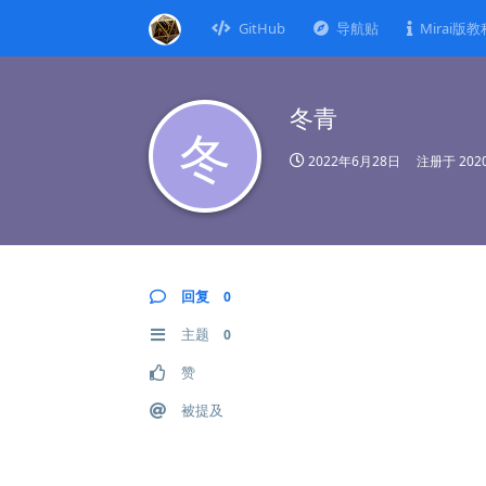
GitHub
导航贴
Mirai版教
冬青
冬
2022年6月28日
注册于
20
回复
0
主题
0
赞
被提及