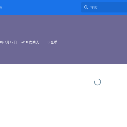
程
20年7月12日
0
次助人
0 金币