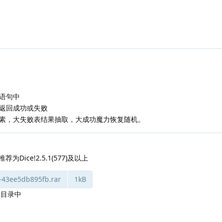
执语句中
，返回成功或失败
素，大失败表结果抽取，大成功魔力恢复随机。
荐为Dice!2.5.1(577)及以上
-43ee5db895fb.rar
1kB
档目录中