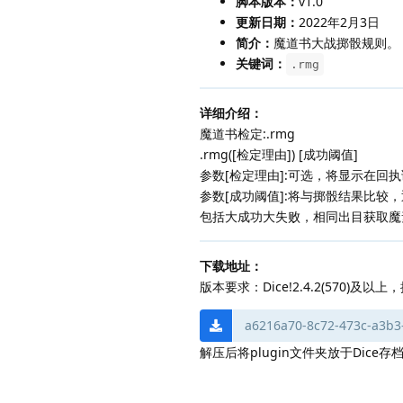
脚本版本：
v1.0
更新日期：
2022年2月3日
简介：
魔道书大战掷骰规则。
关键词：
.rmg
详细介绍：
魔道书检定:.rmg
.rmg([检定理由]) [成功阈值]
参数[检定理由]:可选，将显示在回
参数[成功阈值]:将与掷骰结果比较
包括大成功大失败，相同出目获取魔
下载地址：
版本要求：Dice!2.4.2(570)及以上，推
a6216a70-8c72-473c-a3b3
解压后将plugin文件夹放于Dice存