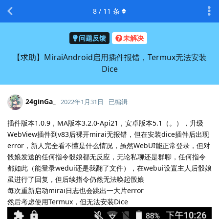
8
/
11
条
问题反馈
未解决
【求助】MiraiAndroid启用插件报错，Termux无法安装
Dice
24ginGa_
2022年1月31日
已编辑
插件版本1.0.9，MA版本3.2.0-Api21，安卓版本5.1（。），升级
WebView插件到v83后裸开mirai无报错，但在安装dice插件后出现
error，新人完全看不懂是什么情况，虽然WebUI能正常登录，但对
骰娘发送的任何指令骰娘都无反应，无论私聊还是群聊，任何指令
都如此（能登录wedui还是我翻了文件），在webui设置主人后骰娘
虽进行了回复，但后续指令仍然无法唤起骰娘
每次重新启动mirai日志也会跳出一大片error
然后考虑使用Termux，但无法安装Dice