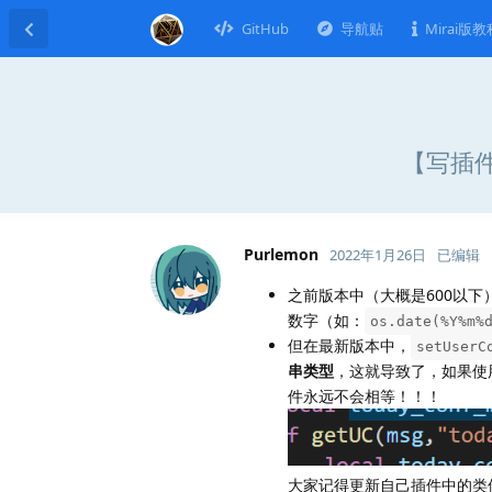
GitHub
导航贴
Mirai版教
【写插件
Purlemon
2022年1月26日
已编辑
之前版本中（大概是600以下
数字（如：
os.date(%Y%m%
但在最新版本中，
setUserC
串类型
，这就导致了，如果使
件永远不会相等！！！
大家记得更新自己插件中的类