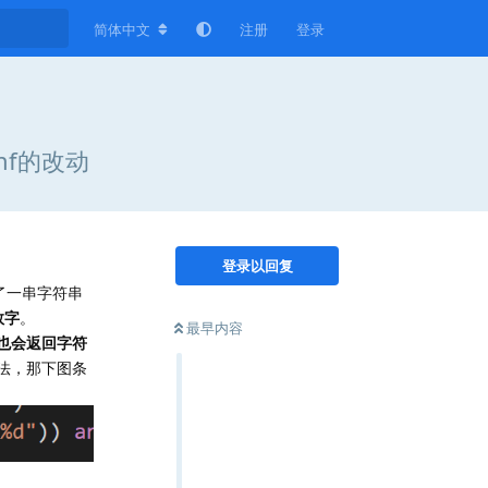
简体中文
注册
登录
nf的改动
登录以回复
了一串字符串
数字
。
最早内容
也会返回字符
法，那下图条