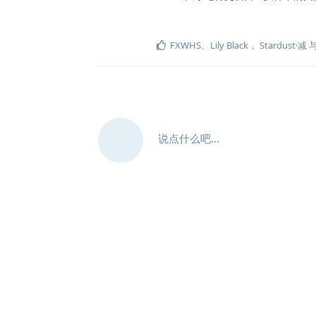
FXWHS
、
Lily Black
，
Stardust·减
说点什么吧...