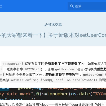
程
技术交流
的大家都来看一下】关于新版本对setUserCo
）
写配置是不区分
整型数字
与
字符串数字
的，如果你存入
setUserConf
，返回字符串
），使用
会自动转换为
整型
d)
20220126
getUserConf
对这两个类型做出了区分，
若原配置是字符串数字，
onf
getUserConf
用类似
的写
setUserConf(msg.fromQQ, conf, os.date(%Y%m%d))
似写法，以免发生无法预测的bug——来自被这个bug折磨两小时的骰主