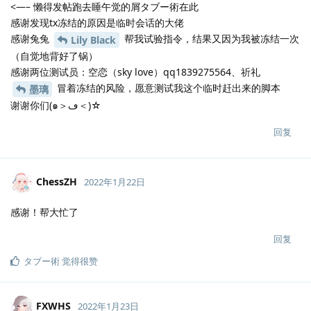
<—– 懒得发帖跑去睡午觉的屑タブー術在此
感谢发现tx冻结的原因是临时会话的大佬
感谢兔兔
帮我试验指令，结果又因为我被冻结一次
Lily Black
（自觉地背好了锅）
感谢两位测试员：空恋（sky love）qq1839275564、祈礼
冒着冻结的风险，愿意测试我这个临时赶出来的脚本
墨璃
谢谢你们(๑＞ڡ＜)☆
回复
ChessZH
2022年1月22日
感谢！帮大忙了
回复
タブー術
觉得很赞
FXWHS
2022年1月23日