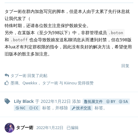
タブー術在群内加急写完的脚本，但是本人由于太累了先行休息就
让我代发了（
特殊时期，还请各位骰主注意保护骰娘安全。
另外，在某版本（至少为598以下）中，非群管理成员
.boton
和
也会导致骰娘发送私聊消息从而遭到封禁，但在598版
.botoff
本lua才有判定群权限的指令，因此没有良好的解决方法，希望使用
旧版本的骰主多加注意。
回复
タブー術
回复了此帖
墨璃
、
Qwekkx
，
タブー術
与
Kiiinou
觉得很赞
Lily Black
于
2022年1月22日
添加
拓展文件
BY
SA
标签
，并移除
标签
。
NC
CC
技术交流
タブー術
2022年1月22日
已编辑