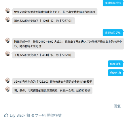
回复
Lily Black
和
タブー術
觉得很赞