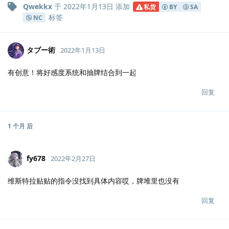
Qwekkx
于
2022年1月13日
添加
私货
BY
SA
标签
NC
タブー術
2022年1月13日
有创意！将好感度系统和抽牌结合到一起
回复
1 个月
后
fy678
2022年2月27日
维斯特拉贴贴的指令没找到具体内容哎，牌堆里也没有
回复