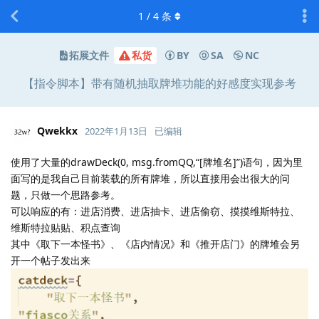
1
/
4
条
拓展文件
私货
BY
SA
NC
【指令脚本】带有随机抽取牌堆功能的好感度实现参考
Qwekkx
2022年1月13日
已编辑
使用了大量的drawDeck(0, msg.fromQQ,“[牌堆名]”)语句，因为里
面写的是我自己目前装载的所有牌堆，所以直接用会出很大的问
题，只做一个思路参考。
可以响应的有：进店消费、进店抽卡、进店偷窃、摸摸维斯特拉、
维斯特拉贴贴、积点查询
其中《取下一本怪书》、《店内情况》和《推开店门》的牌堆会另
开一个帖子发出来