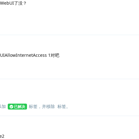
WebUI了没？
IAllowInternetAccess 1对吧
添加
标签
，并移除
标签
。
已解决
e2