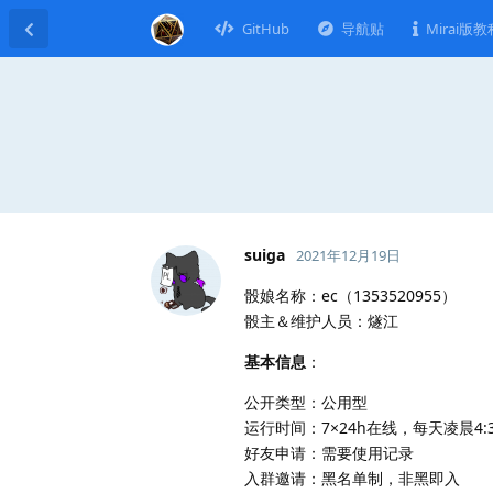
GitHub
导航贴
Mirai版教
suiga
2021年12月19日
骰娘名称：ec（1353520955）
骰主＆维护人员：燧江
基本信息
：
公开类型：公用型
运行时间：7×24h在线，每天凌晨4:
好友申请：需要使用记录
入群邀请：黑名单制，非黑即入