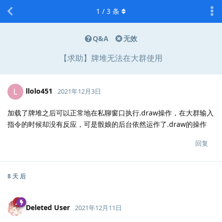
1
/
3
条
Q&A
无效
【求助】牌堆无法在大群使用
llolo451
L
2021年12月3日
加载了牌堆之后可以正常地在私聊窗口执行.draw操作，在大群输入
指令的时候却没有反应，可是骰娘的后台依然运作了.draw的操作
回复
8 天
后
Deleted User
2021年12月11日