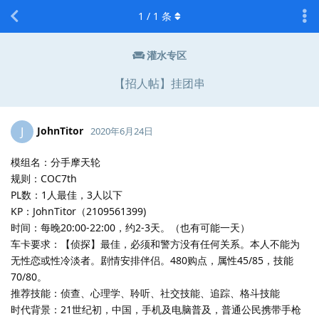
1
/
1
条
灌水专区
【招人帖】挂团串
JohnTitor
J
2020年6月24日
模组名：分手摩天轮
规则：COC7th
PL数：1人最佳，3人以下
KP：JohnTitor（2109561399)
时间：每晚20:00-22:00，约2-3天。（也有可能一天）
车卡要求：【侦探】最佳，必须和警方没有任何关系。本人不能为
无性恋或性冷淡者。剧情安排伴侣。480购点，属性45/85，技能
70/80。
推荐技能：侦查、心理学、聆听、社交技能、追踪、格斗技能
时代背景：21世纪初，中国，手机及电脑普及，普通公民携带手枪