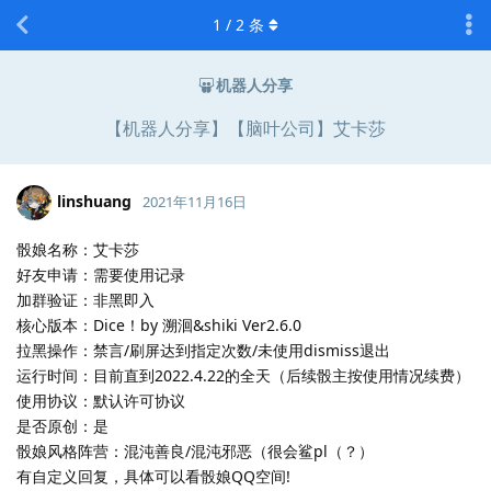
1
/
2
条
机器人分享
【机器人分享】【脑叶公司】艾卡莎
linshuang
2021年11月16日
骰娘名称：艾卡莎
好友申请：需要使用记录
加群验证：非黑即入
核心版本：Dice！by 溯洄&shiki Ver2.6.0
拉黑操作：禁言/刷屏达到指定次数/未使用dismiss退出
运行时间：目前直到2022.4.22的全天（后续骰主按使用情况续费）
使用协议：默认许可协议
是否原创：是
骰娘风格阵营：混沌善良/混沌邪恶（很会鲨pl（？）
有自定义回复，具体可以看骰娘QQ空间!