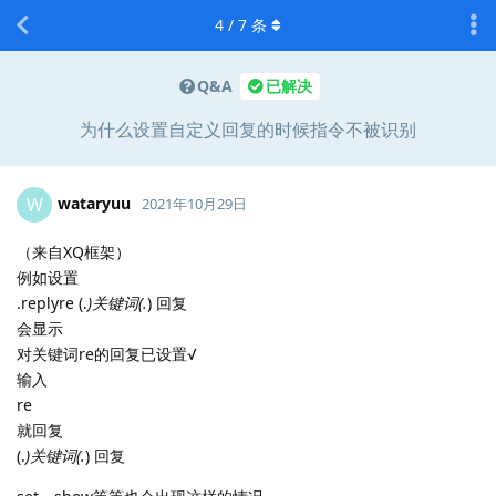
4
/
7
条
Q&A
已解决
为什么设置自定义回复的时候指令不被识别
wataryuu
W
2021年10月29日
（来自XQ框架）
例如设置
.replyre (.
)关键词(.
) 回复
会显示
对关键词re的回复已设置√
输入
re
就回复
(.
)关键词(.
) 回复