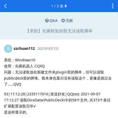
1
/
3
条
Q&A
无效
【求助】先驱框架的骰无法读取脚本
szchuan112
S
2021年9月7日
系统：Windows10
使用：先驱机器人 CQXQ
问题：无法读取放在新建文件夹plugin里的脚本，但可以读取
publicdeck里的牌堆。骰本身也显示没有读取这个，更像是跳过去
了……QVQ
93|17:12:28|2335117016|发送好友|QQ(xx): 2021-09-07
17:12:27 读取DiceData\PublicDeck\中的58个文件, 共373个条目
扩展配置读取完毕√
是这样显示的。