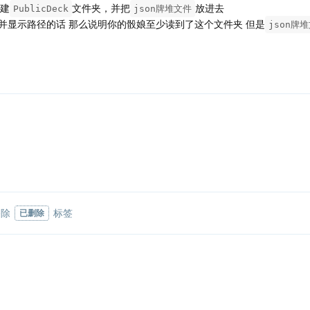
建
文件夹，并把
放进去
PublicDeck
json牌堆文件
并显示路径的话 那么说明你的骰娘至少读到了这个文件夹 但是
json牌
移除
标签
已删除