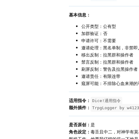
基本信息：
公开类型：公有型
加群验证：否
申请许可：不需要
邀请处理：黑名单制，非禁即
移出反制：拉黑群和操作者
禁言反制：拉黑群和操作者
刷屏反制：警告及拉黑操作者
邀请责任：有限连带
窥屏可能：不排除心血来潮的
适用指令：
Dice!通用指令
额外插件：
TrpgLogger by w412
是否原创：
是
角色设定：
毒舌且中二，对神学有莫
骰娘工作，他要我仔细的提一下他是