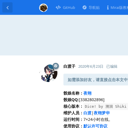
GitHub
导航贴
Mirai版教
白渡子
2020年6月23日
已编辑
如需添加好友，请直接点击本文中
骰娘名称：
夜翎
骰娘QQ:
[3382802896]
核心版本：
Dice! by 溯洄 Shiki 
维护人员：
白渡
|
夜翎梦华
运行时间：
7×24小时在线。
使用协议：
默认许可协议