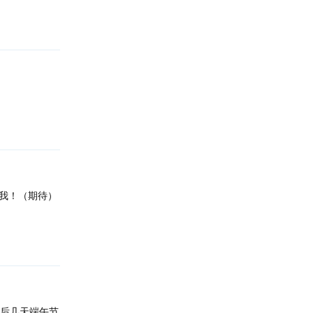
回复
回复
我！（期待）
回复
…后几天端午节