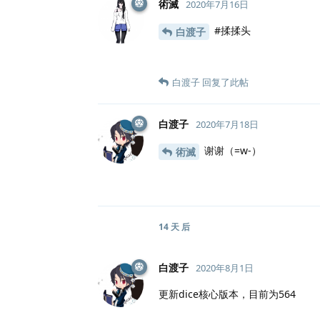
術滅
2020年7月16日
#揉揉头
白渡子
白渡子
回复了此帖
白渡子
2020年7月18日
谢谢（=w-）
術滅
14 天
后
白渡子
2020年8月1日
更新dice核心版本，目前为564