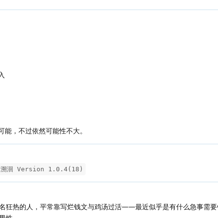
入
可能，不过依然可能性不大。
3溯洄 Version 1.0.4(18)
名狂热的人，平常靠写烂钱文与鸡汤过活——最近似乎是有什么急事需要
男性。