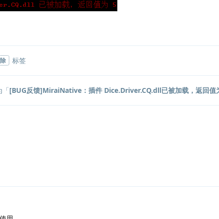
标签
除
为「
[BUG反馈]MiraiNative：插件 Dice.Driver.CQ.dll已被加载，返回
了
可使用