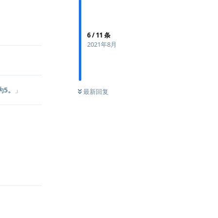
回复
6
/
11
条
2021年8月
值为5。
」
最新回复
回复