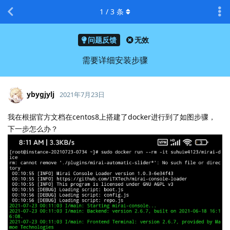
1
/
3
条
问题反馈
无效
需要详细安装步骤
ybygjylj
2021年7月23日
我在根据官方文档在centos8上搭建了docker进行到了如图步骤，
下一步怎么办？