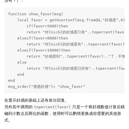
没有？）：
function show_favor(msg)

    local favor = getUserConf(msg.fromQQ,"好感度",0)

	if(favor<5000)then

    	return "对{nick}的好感度只有"..topercent(favor).."，要加油哦"

    elseif(favor<8000)then

    	return "对{nick}的好感度有"..topercent(favor).."，有在花心思呢"

    elseif(favor<10000)then

    	return "好感度到"..topercent(favor).."了，不愧是{nick}呢"

    else

    	return "对{nick}的好感度已经有"..topercent(favor).."了，以后也要永远在一起哦"

    end

end

msg_order["惠惠好感"]= "show_favor"
在显示好感的基础上还有差分回复。
另外其中调用的
只是一个将好感数值计算后精
topercent(favor)
确到小数点后两位的函数，使用时可以酌情更换成你需要的其他形
式。