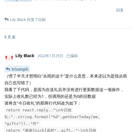
回复
Lily Black
回复了此帖
5 天
后
Lily Black
2022年1月25日
已编辑
triumph
（愣了半天才想明白“丛雨的这个”是什么意思，本来还以为是指丛雨
自己也写错了）
我看了下代码，是因为在送礼后并没有进行更新数据这一项操作，
实际上收礼数已经为1，但调用的还是为0的旧数据
请将含“今日收礼”的那两行代码改为如下：
return react.reply.."\n今日收
礼:"..string.format("%d",getUserToday(me,
"gifts")).."件"
return "谢谢{nick}送的"..gift.."~\n今日收