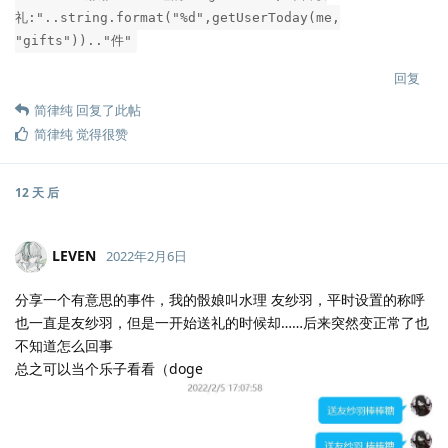
礼:"..string.format("%d",getUserToday(me,
"gifts")).."件"
回复
简律纯
回复了此帖
简律纯
觉得很赞
12 天
后
LEVEN
2022年2月6日
分享一个有意思的事件，我的骰娘叫水理 友纱羽，平时设置的称呼
也一直是友纱羽，但是一开始送礼的时候却……后来突然变正常了也
不知道怎么回事
总之可以当个乐子看看（doge