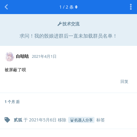
1
/
2
条
技术交流
求问！我的骰娘进群后一直未加载群员名单！
白咕咕
2021年4月1日
被屏蔽了呗
回复
1 个月
后
贰狐
于
2021年5月6日
移除
标签
机器人分享