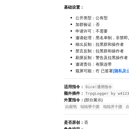
基础设置：
公开类型：公有型
加群验证：否
申请许可：不需要
邀请处理：黑名单制，非禁即
移出反制：拉黑群和操作者
禁言反制：拉黑群和操作者
刷屏反制：警告及拉黑操作者
邀请责任：有限连带
窥屏可能：冇 已签署
[隐私及
适用指令：
Dice!通用指令
额外插件：
TrpgLogger by w412
外置指令：
(部分展示)
白面鸮
咕咕带个团
咕咕开个团
是否原创：
否
角色设定：