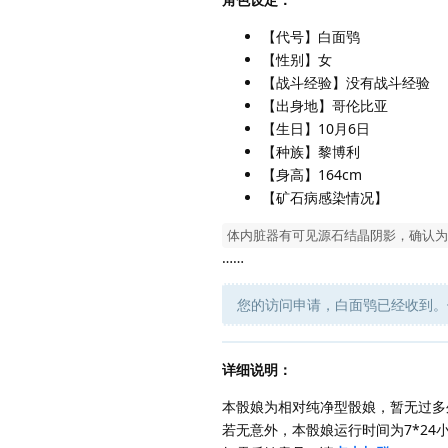
【代号】白面鸮
【性别】女
【战斗经验】没有战斗经验
【出身地】哥伦比亚
【生日】10月6日
【种族】黎博利
【身高】164cm
【矿石病感染情况】
体内脏器有可见源石结晶阴影，确认为
……
您的访问申请，白面鸮已经收到。
详细说明：
本骰娘为相对纯净型骰娘，暂无过多
若无意外，本骰娘运行时间为7*2