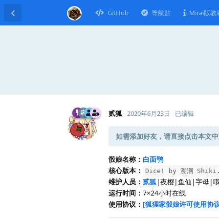
GitHub
导航贴
Mirai版教
贰狐
2020年6月23日
已编辑
如需添加好友，请直接点击本文中
骰娘名称：
白面鸮
核心版本：
Dice! by 溯洄 Shiki.
维护人员：
贰狐
|夜樱|鱼仙|字母|
运行时间：
7×24小时在线
使用协议：
[狐狸家骰娘许可使用协议