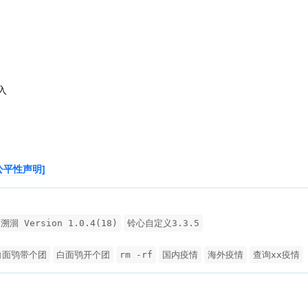
入
公平性声明]
3溯洄 Version 1.0.4(18)
铃心自定义3.3.5
白面鸮带个团
白面鸮开个团
rm -rf
国内疫情
海外疫情
查询xx疫情