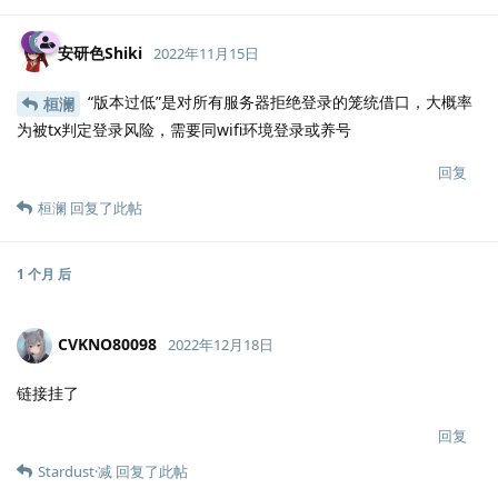
安研色Shiki
2022年11月15日
“版本过低”是对所有服务器拒绝登录的笼统借口，大概率
桓澜
为被tx判定登录风险，需要同wifi环境登录或养号
回复
桓澜
回复了此帖
1 个月
后
CVKNO80098
2022年12月18日
链接挂了
回复
Stardust·减
回复了此帖