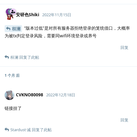
安研色Shiki
2022年11月15日
“版本过低”是对所有服务器拒绝登录的笼统借口，大概率
桓澜
为被tx判定登录风险，需要同wifi环境登录或养号
回复
桓澜
回复了此帖
1 个月
后
CVKNO80098
2022年12月18日
链接挂了
回复
Stardust·减
回复了此帖