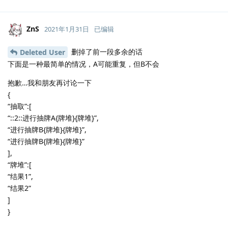
ZnS
2021年1月31日
已编辑
删掉了前一段多余的话
Deleted User
下面是一种最简单的情况，A可能重复，但B不会
抱歉…我和朋友再讨论一下
{
“抽取”:[
“::2::进行抽牌A{牌堆}{牌堆}”,
“进行抽牌B{牌堆}{牌堆}”,
“进行抽牌B{牌堆}{牌堆}”
],
“牌堆”:[
“结果1”,
“结果2”
]
}