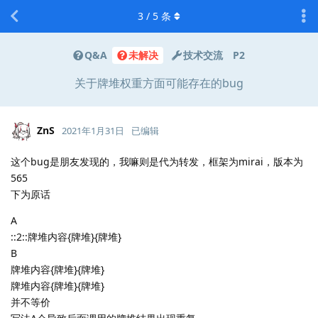
3
/
5
条
Q&A
未解决
技术交流
P2
关于牌堆权重方面可能存在的bug
ZnS
2021年1月31日
已编辑
这个bug是朋友发现的，我嘛则是代为转发，框架为mirai，版本为
565
下为原话
A
::2::牌堆内容{牌堆}{牌堆}
B
牌堆内容{牌堆}{牌堆}
牌堆内容{牌堆}{牌堆}
并不等价