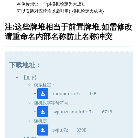
举例你想让一个pl模拟检定为大成功
可以安装对应牌堆以后引用{_模拟检定大成功}
注:这些牌堆相当于前置牌堆,如需修改
请重命名内部名称防止名称冲突
下载地址：
【直下】
：
模拟检定：
–
random-ra.7z
1kB
随机数字字母符号
–
svjiuuzizimufuhc.7z
671B
随机团
–
svjitr.7z
839B