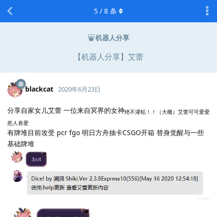
5
/
8
条
机器人分享
【机器人分享】艾蕾
blackcat
2020年6月23日
分享自家女儿艾蕾 一位来自冥界的女神
绝不灌铅！！（大概）艾蕾可可爱爱
惹人喜爱
有牌堆目前攻受 pcr fgo 明日方舟抽卡CSGO开箱 替身觉醒与一些
基础牌堆