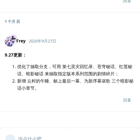
回复
1 个月
后
Frey
2020年9月27日
9.27更新：
优化了抽取分支，可用 第七灵灾回忆录、苍穹秘话、红莲秘
话、暗影秘话 来抽取指定版本系列范围的剧情碎片；
新增 云村的午睡、献上最后一幕、为新序幕讴歌 三个暗影秘
话小章节。
回复
说点什么吧...