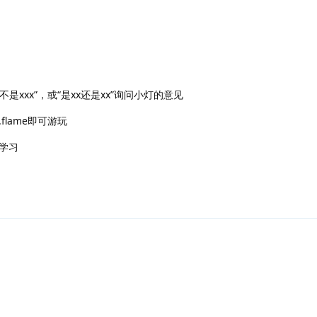
是xxx”，或“是xx还是xx”询问小灯的意见
lame即可游玩
学习