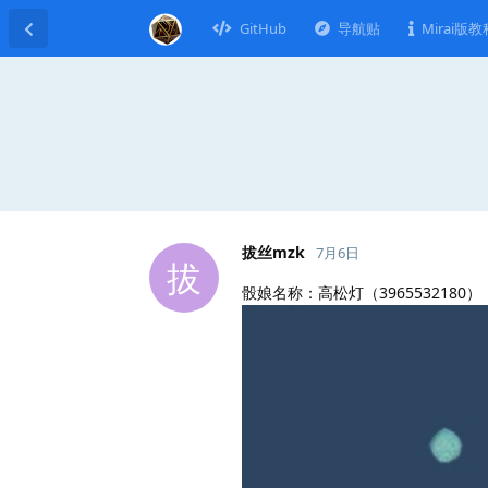
GitHub
导航贴
Mirai版教
拔丝mzk
7月6日
拔
骰娘名称：高松灯（3965532180）