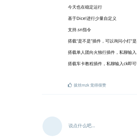
今天也在稳定运行
基于Dice!进行少量自定义
支持.sn指令
搭载“是不是”插件，可以询问小灯“是不
搭载单人团向火独行插件，私聊输入.f
搭载车卡教程插件，私聊输入ck即可
拔丝mzk
觉得很赞
说点什么吧...