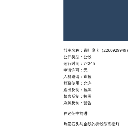
骰主名称：青叶摩卡（2260929949
公开类型：公骰
运行时间：7×24h
申请许可：无
入群邀请：直拉
群聊使用：允许
踢出反制：拉黑
禁言反制：拉黑
刷屏反制：警告
在迷茫中前进
热爱石头与企鹅的掷骰型高松灯