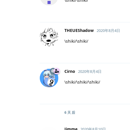
\shiki/\shiki/
THEUEShadow
2020年8月4日
\shiki/\shiki/
Cirno
2020年8月4日
\shiki/\shiki/\shiki/
6 天
后
Jimme
2020年8月10日