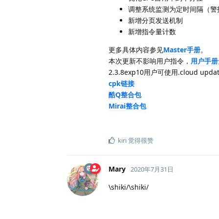
调整系统监测为定时间隔（警
新增分页发送机制
新增指令量计数
更多具体内容参见
Master手册
。
本次更新不影响用户指令，
用户手册
2.3.8exp10用户可使用.cloud updat
cpk链接
酷Q整合包
Mirai整合包
kiri
觉得很赞
Mary
2020年7月31日
\shiki/\shiki/