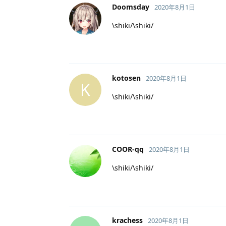
Doomsday
2020年8月1日
\shiki/\shiki/
kotosen
2020年8月1日
K
\shiki/\shiki/
COOR-qq
2020年8月1日
\shiki/\shiki/
krachess
2020年8月1日