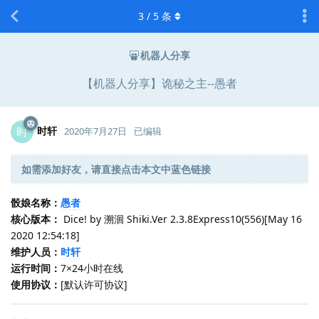
3
/
5
条
机器人分享
【机器人分享】诡秘之主--愚者
时轩
时
2020年7月27日
已编辑
如需添加好友，请直接点击本文中蓝色链接
骰娘名称：
愚者
核心版本：
Dice! by 溯洄 Shiki.Ver 2.3.8Express10(556)[May 16
2020 12:54:18]
维护人员：
时轩
运行时间：
7×24小时在线
使用协议：
[默认许可协议]