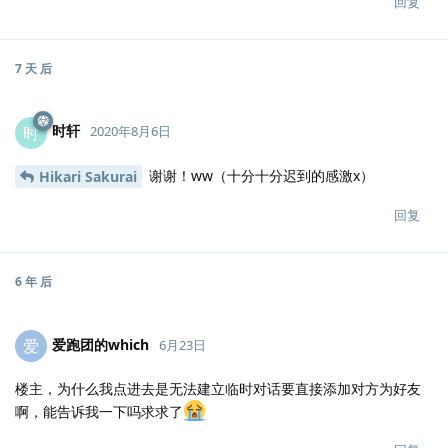
回复
7 天
后
时轩
时
2020年8月6日
谢谢！ww（十分十分迟到的感激x）
Hikari Sakurai
回复
6 年
后
爱跑团的which
爱
6月23日
楼主，为什么我点进去是无法建立临时对话要直接添加对方为好友
啊，能告诉我一下吗求求了