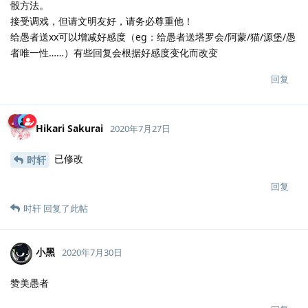
骰方法。
接受调戏，但请文明友好，请务必尊重他！
给愚者送xx可以增减好感度（eg：给愚者送塔罗会/阿蒙/猫/源堡/愚
者唯一性……）有些回复会根据好感度变化而改变
回复
Hikari Sakurai
2020年7月27日
已修改
时轩
回复
时轩
回复了此帖
小黑
2020年7月30日
赞美愚者