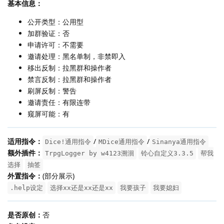
基本信息：
公开类型：公用型
加群验证：否
申请许可：不需要
邀请处理：黑名单制，非禁即入
移出反制：拉黑群和操作者
禁言反制：拉黑群和操作者
刷屏反制：警告
邀请责任：有限连带
窥屏可能：有
适用指令：
/
/
Dice!通用指令
MDice通用指令
Sinanya通用指令
额外插件：
TrpgLogger by w4123溯洄
铃心自定义3.3.5
帮我
选择
抽签
外置指令：
(部分展示)
.help设定
选择xx还是xx还是xx
我要孩子
我要媳妇
是否原创：
否