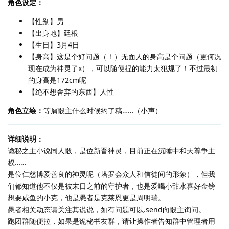
角色设定：
【性别】男
【出身地】廷根
【生日】3月4日
【身高】这是个好问题（！）无面人的身高是个问题（更何况
现在成为神灵了x），可以随便捏的能力太犯规了！不过最初
的身高是172cm呢
【绝不想舍弃的东西】人性
角色立绘：
等屑骰主什么时候约了稿……（小声）
详细说明：
诡秘之主小说同人骰，是位新晋神灵，目前正在沉睡中和天尊争主
权……
是位仁慈博爱善良的神灵呢（塔罗会众人和信徒间的形象），但我
们都知道他不仅是被末日之前的守护者，也是爱喝小甜水喜好金镑
想要咸鱼的小克，他是愚者是克莱恩更是周明瑞。
愚者相关动态请关注其说说，如有问题可以.send向骰主询问。
跑团群随便拉，如果是诡秘书友群，请让操作者告知群中管理者用