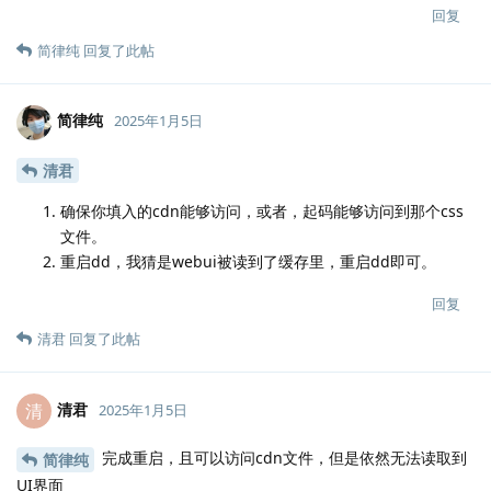
回复
简律纯
回复了此帖
简律纯
2025年1月5日
清君
确保你填入的cdn能够访问，或者，起码能够访问到那个css
文件。
重启dd，我猜是webui被读到了缓存里，重启dd即可。
回复
清君
回复了此帖
清君
清
2025年1月5日
完成重启，且可以访问cdn文件，但是依然无法读取到
简律纯
UI界面