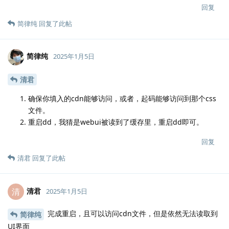
回复
简律纯
回复了此帖
简律纯
2025年1月5日
清君
确保你填入的cdn能够访问，或者，起码能够访问到那个css
文件。
重启dd，我猜是webui被读到了缓存里，重启dd即可。
回复
清君
回复了此帖
清君
清
2025年1月5日
完成重启，且可以访问cdn文件，但是依然无法读取到
简律纯
UI界面