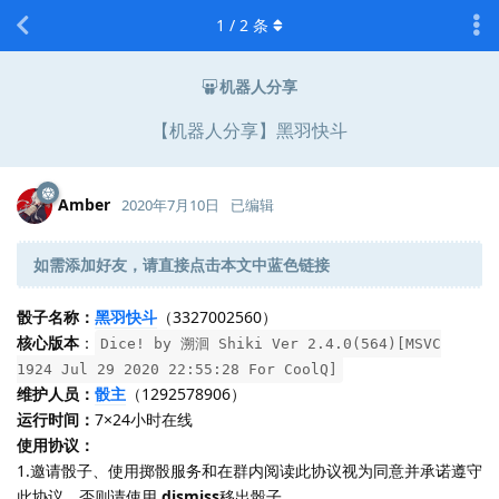
1
/
2
条
机器人分享
【机器人分享】黑羽快斗
Amber
2020年7月10日
已编辑
如需添加好友，请直接点击本文中蓝色链接
骰子名称：
黑羽快斗
（3327002560）
核心版本
：
Dice! by 溯洄 Shiki Ver 2.4.0(564)[MSVC
1924 Jul 29 2020 22:55:28 For CoolQ]
维护人员：
骰主
（1292578906）
运行时间：
7×24小时在线
使用协议：
1.邀请骰子、使用掷骰服务和在群内阅读此协议视为同意并承诺遵守
此协议，否则请使用
.dismiss
移出骰子。