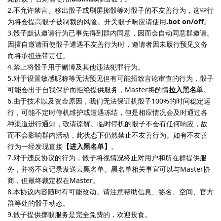
2.不允许禁言、移出骰子或刷屏掷骰等对骰子的不友善行为，这些行
为将会提高骰子被制裁的风险。开关骰子响应请使用
.bot on/off
。
3.骰子默认邀请行为已事先得到群内同意，因而会自动同意群邀请。
因擅自邀请而使骰子遭遇不友善行为时，邀请者因未履行预见义务
而将承担连带责任。
4.禁止将骰子用于赌博及其他违法犯罪行为。
5.对于设置敏感昵称等无法预见但有可能招致言论审查的行为，骰子
可能会出于自我保护而拒绝提供服务，Master将酌情
拉入黑名单
。
6.由于技术以及资金原因，我们无法保证机骰子100%的时间稳定运
行，可能不定时停机维护或遭遇冻结，但是相应情况会及时通过各
种渠道进行通知，敬请谅解。临时停机的骰子不会有任何响应，故
而不会影响群内活动，此状态下仍然禁止不友善行为。如有不友善
行为一经发现直接
【进入黑名单】
。
7.对于违反协议的行为，骰子将视情况终止对用户和所在群提供服
务，并将不良记录发送云黑名单。黑名单相关事宜可以与Master协
商，但最终裁定权在Master。
8.本协议内容随时有可能改动。请注意帮助信息、签名、空间、官方
群等处的骰子动态。
9.骰子提供掷骰服务是完全免费的，欢迎投食。