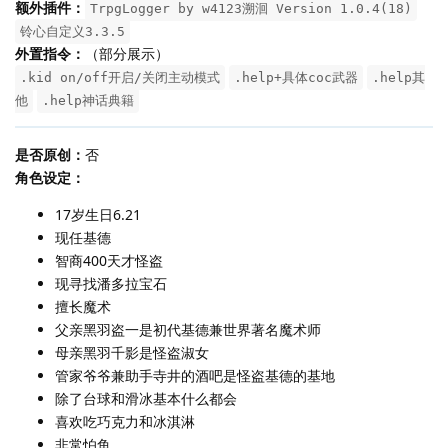
额外插件：
TrpgLogger by w4123溯洄 Version 1.0.4(18)
铃心自定义3.3.5
外置指令：
（部分展示）
.kid on/off开启/关闭主动模式
.help+具体coc武器
.help其
他
.help神话典籍
是否原创：
否
角色设定：
17岁生日6.21
现任基德
智商400天才怪盗
现寻找潘多拉宝石
擅长魔术
父亲黑羽盗一是初代基德兼世界著名魔术师
母亲黑羽千影是怪盗淑女
管家爷爷兼助手寺井的酒吧是怪盗基德的基地
除了台球和滑冰基本什么都会
喜欢吃巧克力和冰淇淋
非常怕鱼