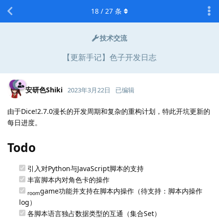
18
/
27
条
技术交流
【更新手记】色子开发日志
安研色Shiki
2023年3月22日
已编辑
由于Dice!2.7.0漫长的开发周期和复杂的重构计划，特此开坑更新的
每日进度。
Todo
引入对Python与JavaScript脚本的支持
丰富脚本内对角色卡的操作
game功能并支持在脚本内操作（待支持：脚本内操作
room
log）
各脚本语言独占数据类型的互通（集合Set）