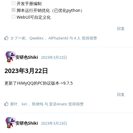
开发手册编制
脚本运行开销优化（已优化python）
WebUI可自定义化
回复
タブー術
、
Qwekkx
，
AlPhaSenkI
与
4
人
觉得很赞
安研色Shiki
2023年3月22日
2023年3月22日
更新了HiMyQQ的PC协议版本->9.7.5
回复
黄叶
、
kiri
，
简律纯
与
棠语Anato
觉得很赞
安研色Shiki
2023年3月23日