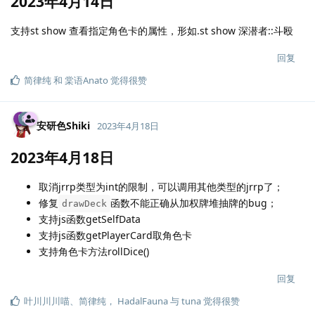
2023年4月14日
支持st show 查看指定角色卡的属性，形如.st show 深潜者::斗殴
回复
简律纯
和
棠语Anato
觉得很赞
安研色Shiki
2023年4月18日
2023年4月18日
取消jrrp类型为int的限制，可以调用其他类型的jrrp了；
修复
函数不能正确从加权牌堆抽牌的bug；
drawDeck
支持js函数getSelfData
支持js函数getPlayerCard取角色卡
支持角色卡方法rollDice()
回复
叶川川川喵
、
简律纯
，
HadalFauna
与
tuna
觉得很赞