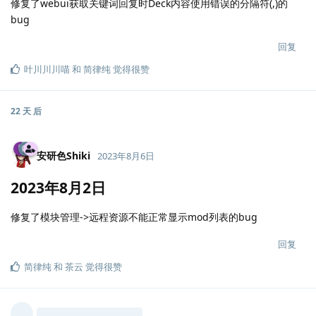
修复了webui获取关键词回复时Deck内容使用错误的分隔符(,)的
bug
回复
叶川川川喵
和
简律纯
觉得很赞
22 天
后
安研色Shiki
2023年8月6日
2023年8月2日
修复了模块管理->远程资源不能正常显示mod列表的bug
回复
简律纯
和
茶云
觉得很赞