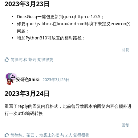
2023年3月23日
Dice.Gocq一键包更新到go-cqhttp-rc-1.0.5；
修复quickjs-libc.c在linux/android环境下未定义environ的
问题；
增加Python310可放置的相对路径；
回复
简律纯
和
茶云
觉得很赞
安研色Shiki
2023年3月25日
2023年3月24日
重写了reply的回复内容格式，此前曾导致脚本的回复内容会额外进
行一次utf8编码转换
回复
简律纯
、
茶云
，
地窖上的松
与
2
人
觉得很赞