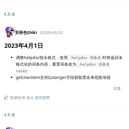
8 天
后
安研色Shiki
2023年4月2日
2023年4月1日
调整helpdoc指令格式，使用
时将返回未
.helpdoc 词条名
格式化的词条内容，重置词条改为
.helpdoc 词条名
reset
getUserItem支持以danger字段获取黑名单危险等级
回复
简律纯
和
茶云
觉得很赞
4 天
后