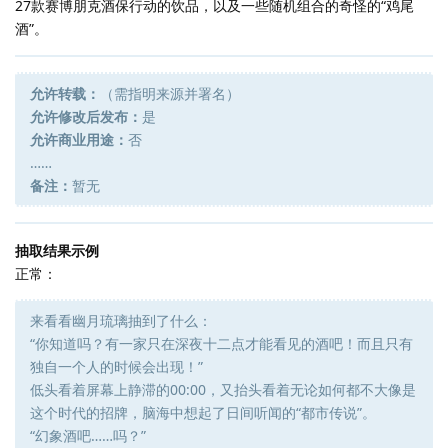
27款赛博朋克酒保行动的饮品，以及一些随机组合的奇怪的“鸡尾
酒”。
允许转载：
（需指明来源并署名）
允许修改后发布：
是
允许商业用途：
否
……
备注：
暂无
抽取结果示例
正常：
来看看幽月琉璃抽到了什么：
“你知道吗？有一家只在深夜十二点才能看见的酒吧！而且只有
独自一个人的时候会出现！”
低头看着屏幕上静滞的00:00，又抬头看着无论如何都不大像是
这个时代的招牌，脑海中想起了日间听闻的“都市传说”。
“幻象酒吧……吗？”