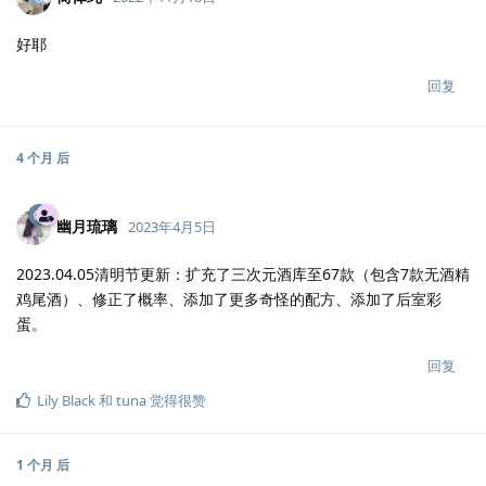
好耶
回复
4 个月
后
幽月琉璃
2023年4月5日
2023.04.05清明节更新：扩充了三次元酒库至67款（包含7款无酒精
鸡尾酒）、修正了概率、添加了更多奇怪的配方、添加了后室彩
蛋。
回复
Lily Black
和
tuna
觉得很赞
1 个月
后