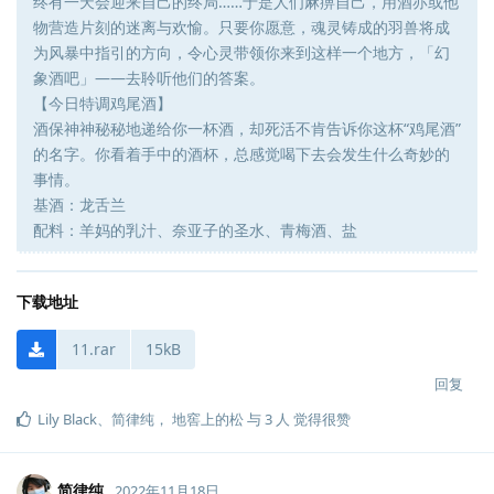
终有一天会迎来自己的终局……于是人们麻痹自己，用酒亦或他
物营造片刻的迷离与欢愉。只要你愿意，魂灵铸成的羽兽将成
为风暴中指引的方向，令心灵带领你来到这样一个地方，「幻
象酒吧」——去聆听他们的答案。
【今日特调鸡尾酒】
酒保神神秘秘地递给你一杯酒，却死活不肯告诉你这杯“鸡尾酒”
的名字。你看着手中的酒杯，总感觉喝下去会发生什么奇妙的
事情。
基酒：龙舌兰
配料：羊妈的乳汁、奈亚子的圣水、青梅酒、盐
下载地址
11.rar
15kB
回复
Lily Black
、
简律纯
，
地窖上的松
与
3
人
觉得很赞
简律纯
2022年11月18日