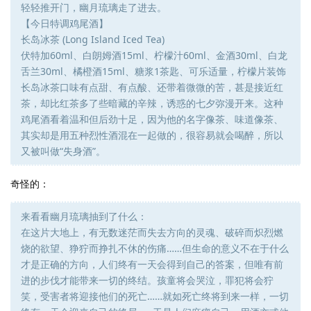
轻轻推开门，幽月琉璃走了进去。
【今日特调鸡尾酒】
长岛冰茶 (Long Island Iced Tea)
伏特加60ml、白朗姆酒15ml、柠檬汁60ml、金酒30ml、白龙
舌兰30ml、橘橙酒15ml、糖浆1茶匙、可乐适量，柠檬片装饰
长岛冰茶口味有点甜、有点酸、还带着微微的苦，甚是接近红
茶，却比红茶多了些暗藏的辛辣，诱惑的七夕弥漫开来。这种
鸡尾酒看着温和但后劲十足，因为他的名字像茶、味道像茶、
其实却是用五种烈性酒混在一起做的，很容易就会喝醉，所以
又被叫做“失身酒”。
奇怪的：
来看看幽月琉璃抽到了什么：
在这片大地上，有无数迷茫而失去方向的灵魂、破碎而炽烈燃
烧的欲望、狰狞而挣扎不休的伤痛……但生命的意义不在于什么
才是正确的方向，人们终有一天会得到自己的答案，但唯有前
进的步伐才能带来一切的终结。孩童将会哭泣，罪犯将会狞
笑，受害者将迎接他们的死亡……就如死亡终将到来一样，一切