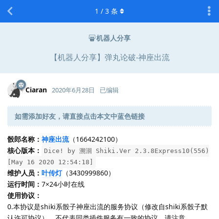
1
/
3
条
机器人分享
【机器人分享】弹丸论破-神座出流
Ciaran
2020年6月28日
已编辑
如需添加好友，请直接点击本文中蓝色链接
骰郎名称：
神座出流
（1664242100）
核心版本：
Dice! by 溯洄 Shiki.Ver 2.3.8Express10(556)
[May 16 2020 12:54:18]
维护人员：
叶传灯
（3430999860）
运行时间：
7×24小时在线
使用协议：
0.本协议是shiki系骰子神座出流的服务协议（修改自shiki系骰子默
认许可协议），不代表同类插件服务有一致的协议，请注意。