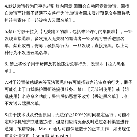
4.默认邀请行为已事先得到群内同意,因而会自动同意群邀请。因擅
自邀请而让骰子遭遇不友善行为时,邀请者因未履行预见义务而将承
担连带责任【一起被拉入云黑名单】。
5.禁止将骰子拉入【无关跑团的群，包括未经许可的集骰群】，一经
发现直接退群。多次拉入无关群的邀请者一经发现将被丢进黑名
单。禁止攻击，侮辱，骚扰等行为，一旦发现，直接拉黑。以上两
种行为不发送云黑名单。
6..禁止将骰子用于赌博及其他违法犯罪行为。发现即【拉入黑名
单】。
7.对于设置敏感昵称等无法预见但有可能招致言论审查的行为，骰子
可能会出于自我保护而拒绝提供服务。禁止【无节制使用】或【胡
乱使用】名称命名功能，警告后仍恶意不改将【丢进黑名单】，但
不发送云端黑名单。
8.由于技术以及资金原因，无法保证100%的时间稳定运行，可能不
定时停机维护或遭遇冻结，但是相应情况会及时通过各种渠道进行
通知，敬请谅解。Master会尽可能保证骰子的正常工作，如出现任
何意外请立刻【.send联系master】。