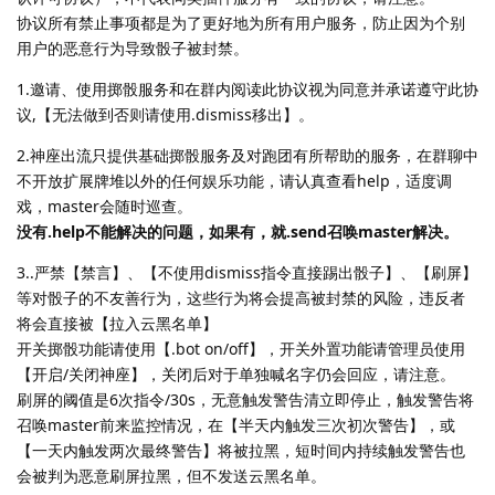
协议所有禁止事项都是为了更好地为所有用户服务，防止因为个别
用户的恶意行为导致骰子被封禁。
1.邀请、使用掷骰服务和在群内阅读此协议视为同意并承诺遵守此协
议,【无法做到否则请使用.dismiss移出】。
2.神座出流只提供基础掷骰服务及对跑团有所帮助的服务，在群聊中
不开放扩展牌堆以外的任何娱乐功能，请认真查看help，适度调
戏，master会随时巡查。
没有.help不能解决的问题，如果有，就.send召唤master解决。
3..严禁【禁言】、【不使用dismiss指令直接踢出骰子】、【刷屏】
等对骰子的不友善行为，这些行为将会提高被封禁的风险，违反者
将会直接被【拉入云黑名单】
开关掷骰功能请使用【.bot on/off】，开关外置功能请管理员使用
【开启/关闭神座】，关闭后对于单独喊名字仍会回应，请注意。
刷屏的阈值是6次指令/30s，无意触发警告清立即停止，触发警告将
召唤master前来监控情况，在【半天内触发三次初次警告】，或
【一天内触发两次最终警告】将被拉黑，短时间内持续触发警告也
会被判为恶意刷屏拉黑，但不发送云黑名单。