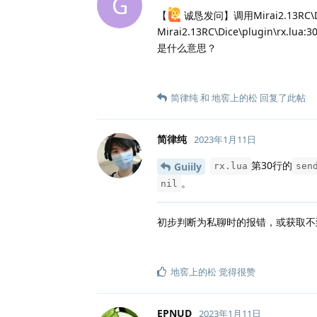
G
【
‍诚恳发问】调用Mirai2.13RC\Di
Mirai2.13RC\Dice\plugin\rx.lua:3
是什么意思？
简律纯
和
地窖上的松
回复了此帖
简律纯
2023年1月11日
第30行的
Guiily
rx.lua
sen
。
nil
初步判断为私聊时的报错，或获取不
地窖上的松
觉得很赞
EPNUD
2023年1月11日