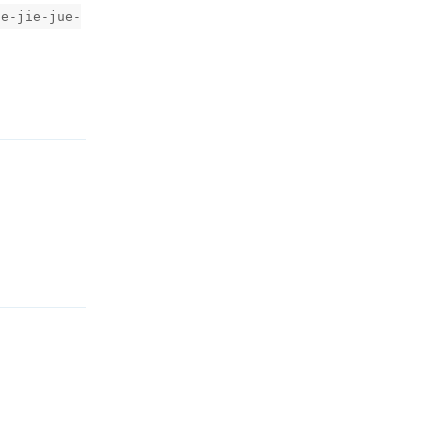
de-jie-jue-
回复
回复