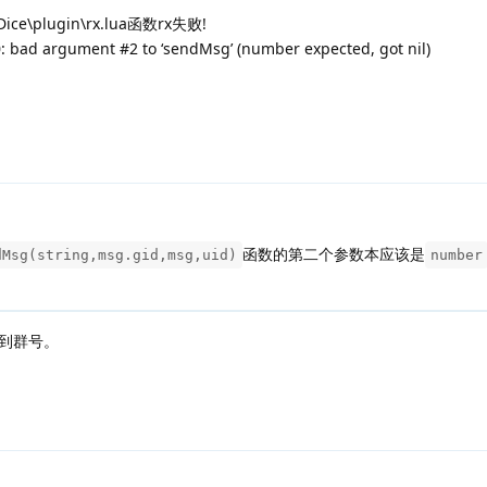
ce\plugin\rx.lua函数rx失败!
0: bad argument #2 to ‘sendMsg’ (number expected, got nil)
函数的第二个参数本应该是
dMsg(string,msg.gid,msg,uid)
number
到群号。