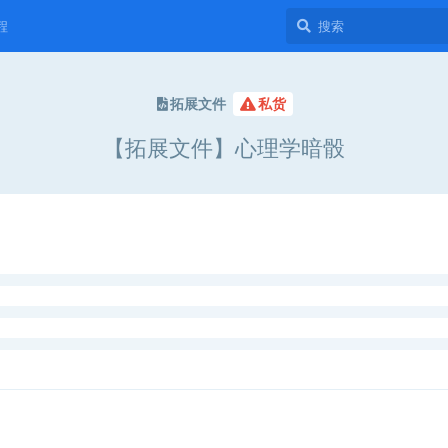
程
拓展文件
私货
【拓展文件】心理学暗骰