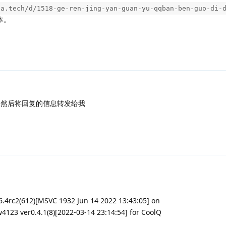
na.tech/d/1518-ge-ren-jing-yan-guan-yu-qqban-ben-guo-di-
本。
】，然后将回复的信息转发给我
.4rc2(612)[MSVC 1932 Jun 14 2022 13:43:05] on
 ver0.4.1(8)[2022-03-14 23:14:54] for CoolQ