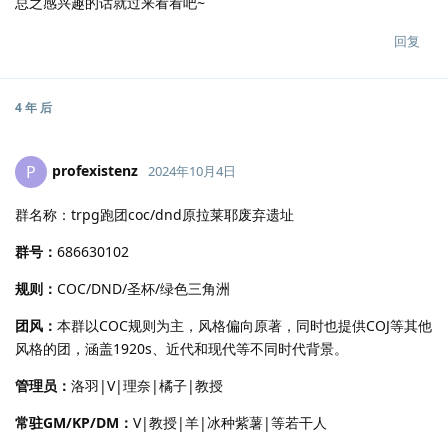
总之感兴趣的话就过来看看吧~
回复
4 年
后
profexistenz
P
2024年10月4日
群名称：trpg跑团coc/dnd原拉莱耶废弃遗址
群号：
686630102
规则：
COC/DND/圣杯/绿色三角洲
团风：
本群以COC规则为主，风格偏向原著，同时也提供COJ等其他
风格的团，涵盖1920s、近代和现代等不同时代背景。
管理员：
洛羽|V|理奈|橘子|教授
常驻GM/KP/DM：
V|教授|羊|冰种紫薯|等若干人