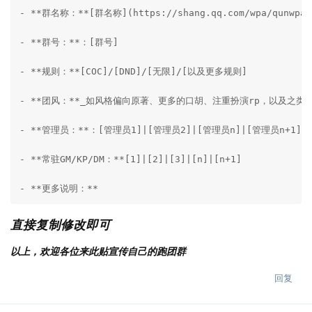
- **群名称：**[群名称](https://shang.qq.com/wpa/q
- **群号：**：[群号]

- **规则：**[COC]/[DND]/[无限]/[以及更多规则]

- **团风：**_如风格偏向原著、更多的口胡、注重扮演rp，以及之类_

- **管理员：**：[管理员1]|[管理员2]|[管理员n]|[管理员n+1]

- **常驻GM/KP/DM：**[1]|[2]|[3]|[n]|[n+1]

- **更多说明：**
直接复制修改即可
以上，欢迎各位来此贴宣传自己的跑团群
回复