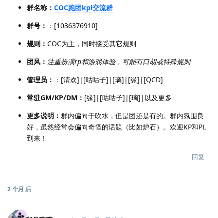
群名称：
COC跑团kpl交流群
群号：
：[1036376910]
规则：
COC为主，同时接受其它规则
团风：
注重扮演rp和游戏体验，可能有口胡或特殊规则
管理员：
：[清欢]|[咕咕子]|[璃]|[缘]|[QCD]
常驻GM/KP/DM：
[缘]|[咕咕子]|[璃]|以及更多
更多说明：
群内偏向于吹水，但是团还是有的。群内氛围良
好，虽然经常会偏向奇怪的话题（比如炉石）。欢迎KP和PL
到来！
回复
2 个月
后