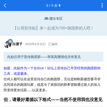
8
/
9
条
灌水专区
【公用宣传贴】来一起成为100+跑团群的人吧！
白渡子
2020年6月26日
已编辑
此贴仅用于宣传跑团群——举高高溯洄也没有意见
如题，此贴作为一个在dice！论坛上宣传自己辛苦经营的跑团群的
工具，或是载体。
任何人都可以在这里宣传自己的跑团群，无论是刚刚新建想要寻求
志同道合的跑团玩家，或是冷了就很旧的群希望能通过新人的加入
而变得更加活跃……以及更多。
但，请最好遵循以下格式——当然不使用我也没意见