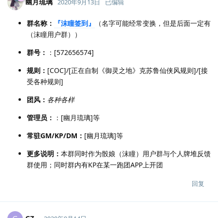
幽月琉璃
2020年9月13日
已编辑
群名称：
『沫瞳签到』
（名字可能经常变换，但是后面一定有
（沫瞳用户群））
群号：
：[572656574]
规则：
[COC]/[正在自制《御灵之地》克苏鲁仙侠风规则]/[接
受各种规则]
团风：
各种各样
管理员：
：[幽月琉璃]等
常驻GM/KP/DM：
[幽月琉璃]等
更多说明：
本群同时作为骰娘（沫瞳）用户群与个人牌堆反馈
群使用；同时群内有KP在某一跑团APP上开团
回复