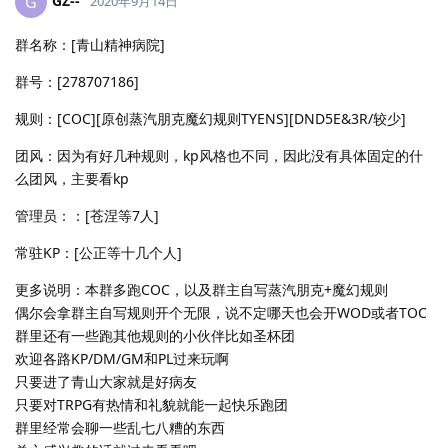
GZ--
G
2020年9月14日
群名称：[青山精神病院]
群号：[278707186]
规则：[COC][原创蒸汽朋克魔幻规则TYENS][DND5E&3R/较少]
团风：因为有好几种规则，kp风格也不同，因此没有具体固定的什
么团风，主要看kp
管理员：：[苍涅等7人]
常驻KP：[公正等十几个人]
更多说明：本群多跑COC，以及群主自写蒸汽朋克+魔幻规则
偶尔会拿群主自写规则开个无限，说不定哪天也会开WOD或者TOC
群里还有一些跑其他规则的小伙伴比如圣杯团
欢迎各路KP/DM/GM和PL过来玩啊
只要进了青山大家就是好病友
只要对TRPG有热情和礼貌就能一起快乐跑团
群里经常会聊一些乱七八糟的东西