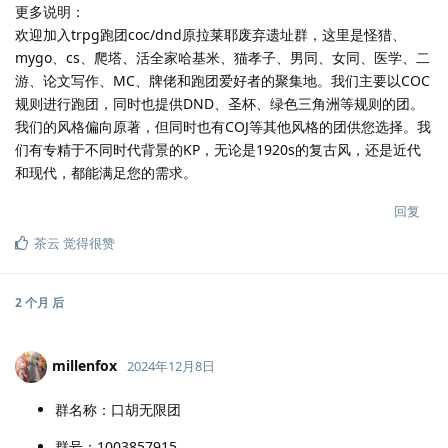
更多说明：
欢迎加入trpg跑团coc/dnd原拉莱耶废弃遗址群，这里是怪猎、
mygo、cs、爬塔、活全家哈基米、猫孝子、男同、女同、医学、二
游、论文写作、MC、牌佬和跑团爱好者的聚集地。我们主要以COC
规则进行跑团，同时也提供DND、圣杯、绿色三角洲等规则的团。
我们的风格偏向原著，但同时也有COJ等其他风格的团供您选择。我
们有专精于不同时代背景的KP，无论是1920s的复古风，还是近代
和现代，都能满足您的需求。
回复
茶云
觉得很赞
2 个月
后
millenfox
2024年12月8日
群名称：口胡无限团
群号：1003857915