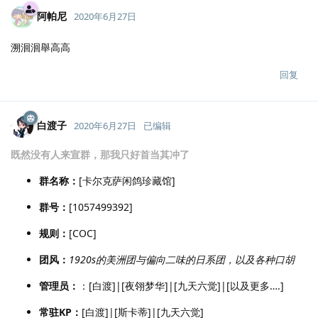
阿帕尼
2020年6月27日
溯洄洄舉高高
回复
白渡子
2020年6月27日
已编辑
既然没有人来宣群，那我只好首当其冲了
群名称：
[卡尔克萨闲鸽珍藏馆]
群号：
[1057499392]
规则：
[COC]
团风：
1920s的美洲团与偏向二味的日系团，以及各种口胡
管理员：
：[白渡]|[夜翎梦华]|[九天六觉]|[以及更多….]
常驻KP：
[白渡]|[斯卡蒂]|[九天六觉]