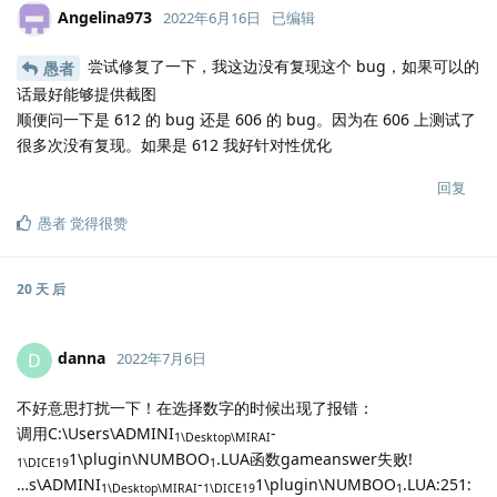
Angelina973
2022年6月16日
已编辑
尝试修复了一下，我这边没有复现这个 bug，如果可以的
愚者
话最好能够提供截图
顺便问一下是 612 的 bug 还是 606 的 bug。因为在 606 上测试了
很多次没有复现。如果是 612 我好针对性优化
回复
愚者
觉得很赞
20 天
后
danna
D
2022年7月6日
不好意思打扰一下！在选择数字的时候出现了报错：
调用C:\Users\ADMINI
-
1\Desktop\MIRAI
1\plugin\NUMBOO
.LUA函数gameanswer失败!
1\DICE19
1
…s\ADMINI
-
1\plugin\NUMBOO
.LUA:251:
1\Desktop\MIRAI
1\DICE19
1