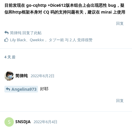
目前发现在 go-cqhttp +Dice612版本组合上会出现恶性 bug，疑
似和http框架本身对 CQ 码的支持问题有关，建议在 mirai 上使用
回复
简律纯
回复了此帖
Lily Black
、
Qwekkx
，
タブー術
与
2
人
觉得很赞
4 天
后
简律纯
2022年6月2日
好耶
Angelina973
回复
SNSDJA
S
2022年6月4日