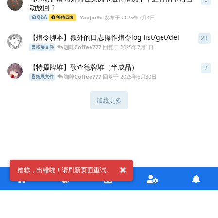
动放回？
YaoJiuYe
发布于
2025年7月4日
Q&A
等待回复
【指令脚本】额外的日志操作指令log list/get/del
23
23
咖啡Coffee777
回复于
2025年7月1日
拓展文件
【特摄牌堆】歌查德牌堆（半成品）
2
2
条
咖啡Coffee777
回复于
2025年6月30日
拓展文件
加载更多
糟糕，出错啦！请刷新页面重试。